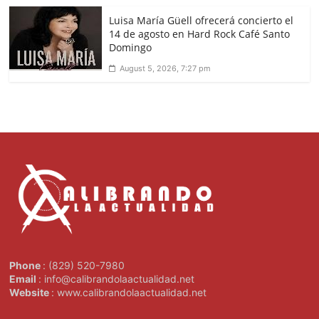
Luisa María Güell ofrecerá concierto el
14 de agosto en Hard Rock Café Santo
Domingo
August 5, 2026, 7:27 pm
Phone
: (829) 520-7980
Email
: info@calibrandolaactualidad.net
Website
: www.calibrandolaactualidad.net