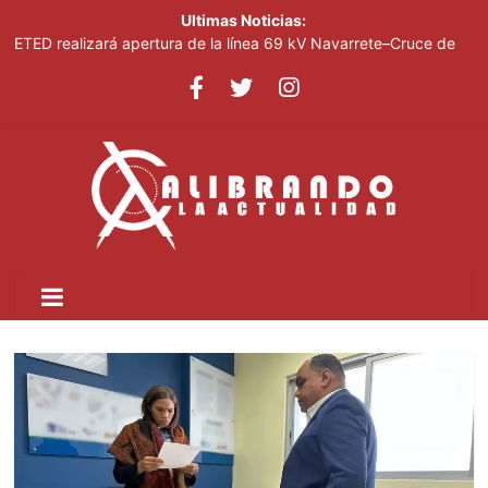
Ultimas Noticias:
ETED realizará apertura de la línea 69 kV Navarrete–Cruce de
Esperanza para facilitar avance de la Circunvalación del Norte
Junior Noboa resalta apoyo del Gobierno para realización
Juegos Centroamericanos
Presidente Abinader clausura el Foro Meta RD 2036; anunció
incorporación de propuestas surgidas durante la jornada
Medio Ambiente impulsa piloto para modernizar la refrigeración
comercial
Luisa María Güell ofrecerá concierto el 14 de agosto en Hard
Rock Café Santo Domingo