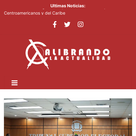
Ultimas Noticias:
Fransheska Matías gana dos plata en el torneo de pesas de los
Centroamericanos y del Caribe
Comedores Comunitarios de DASAC garantizan alimentación de
miles de voluntarios y personal de los XXV Juegos
Centroamericanos y del Caribe Santo Domingo 2026
Arabia Saudí, Turquía y Pakistán se blindan con un acuerdo de
defensa en plena guerra
Senado de EE. UU. aprueba nuevo paquete de sanciones a
Rusia
Italia dice que no acepta ultimátums y mantendrá la suspensión
del Schengen con España