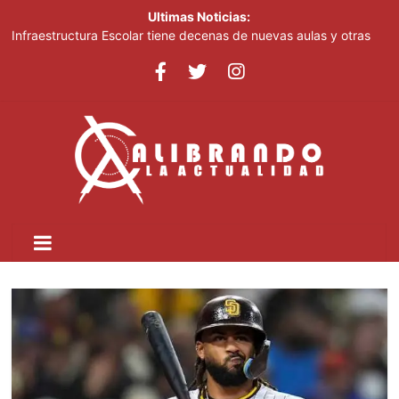
Ultimas Noticias:
Infraestructura Escolar tiene decenas de nuevas aulas y otras
obras listas en San Cristóbal para el inicio del nuevo año escolar
2026-2027
Lionel Messi despide a su padre entre mensajes de cariño en
Rosario
Crear dos nuevas provincias en el país generaría más gasto
público, advierte experto
Ministerio de Educación inicia este lunes jornada nacional de
capacitación para más de 90,000 docentes de cara al inicio del
año escolar 2026-2027
Tomás Hernández Alberto destaca renovación de la dirección
del PRM y felicita a sus nuevas autoridades