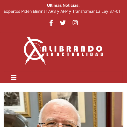
Ultimas Noticias:
Expertos Piden Eliminar ARS y AFP y Transformar La Ley 87-01
Leonel visitará la provincia Duarte y juramentará nuevos
miembros de la Fuerza del Pueblo
La inflación interanual disminuyó al 5.47 % en julio 2026, según
el Banco Central
Acciones De Sandisk Suben 2,800% En Doce Meses Impulsadas
Por La Demanda De IA
Plataforma Cripto Vinculada A Irán Movió US$6,300 Millones
Antes De Ser Sancionada