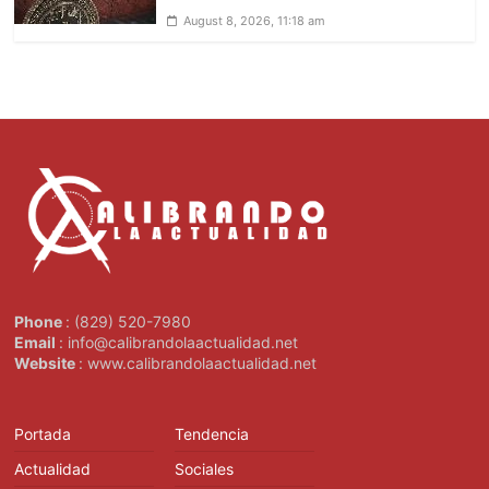
August 8, 2026, 11:18 am
Phone
: (829) 520-7980
Email
: info@calibrandolaactualidad.net
Website
: www.calibrandolaactualidad.net
Portada
Tendencia
Actualidad
Sociales