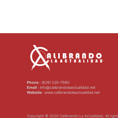
Phone
: (829) 520-7980
Email
: info@calibrandolaactualidad.net
Website
: www.calibrandolaactualidad.net
Copyright © 2020
Calibrando La Actualidad
. All rig