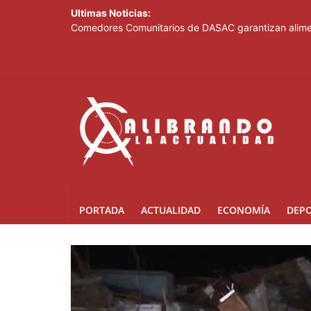
Ultimas Noticias:
Comedores Comunitarios de DASAC garantizan alimen
Arabia Saudí, Turquía y Pakistán se blindan con un 
Senado de EE. UU. aprueba nuevo paquete de sanci
Italia dice que no acepta ultimátums y mantendrá l
Fransheska Matías gana dos plata en el torneo de p
PORTADA
ACTUALIDAD
ECONOMÍA
DEP