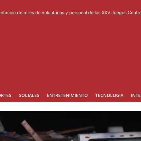
tación de miles de voluntarios y personal de los XXV Juegos Cent
acuerdo de defensa en plena guerra
ones a Rusia
a suspensión del Schengen con España
esas de los Centroamericanos y del Caribe
ORTES
SOCIALES
ENTRETENIMIENTO
TECNOLOGIA
INT