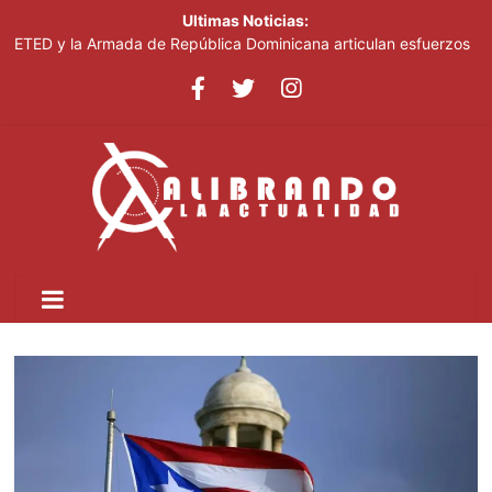
Ultimas Noticias:
ETED y la Armada de República Dominicana articulan esfuerzos
para el resguardo del Sistema de Transmisión Eléctrica Nacional
y fortalecimiento de capacidades
Thalia Terrero se reencuentra con el oro, ocho años después
Pronostican cielo soleado y temperaturas de hasta 35 °C este
viernes
Ricardo de los Santos asegura el PRM saldrá fortalecido del
proceso interno para escoger nuevas autoridades
SNS fortalece atención materno-infantil y neonatal con nuevas
estrategias y avances en la Red Pública de Salud