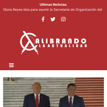
Ultimas Noticias:
Gloria Reyes lista para asumir la Secretaría de Organización del
PRM
Efemérides Patrias y el Instituto Duartiano en reunión solemne
por el sesquicentenario de Juan Pablo Duarte
Verónica Batista regresa con la tercera temporada de “Fuera de
Liga”
Agente de la DIGESETT identifica a mujer reportada como
desaparecida tras encontrarla desorientada
Banreservas obtiene siete galardones en los Effie Awards
República Dominicana 2026