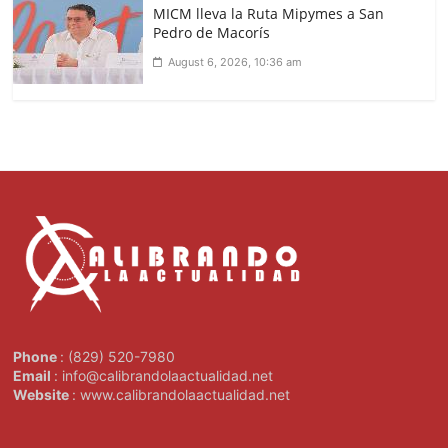
MICM lleva la Ruta Mipymes a San
Pedro de Macorís
August 6, 2026, 10:36 am
Phone
: (829) 520-7980
Email
: info@calibrandolaactualidad.net
Website
: www.calibrandolaactualidad.net