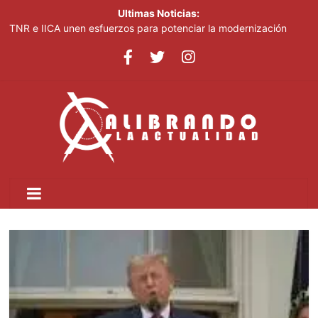
Ultimas Noticias:
TNR e IICA unen esfuerzos para potenciar la modernización
agrícola en República Dominicana
José Antonio Kast anuncia reforma constitucional para mejorar
la seguridad en Chile
República Dominicana será sede del 1.er Congreso Internacional
de Fotoperiodismo y Comunicación Visual Estratégica:
FOTOCOM 2026
COOPNAMA convoca a sus asociados a participar en las
Asambleas Distritales y General Ordinaria de Delegados
MICM lleva la Ruta Mipymes a San Pedro de Macorís