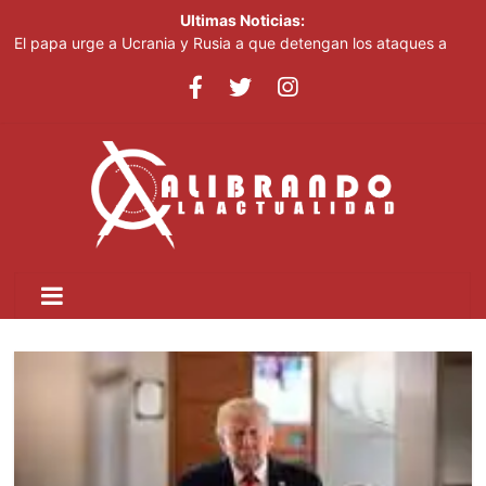
Ultimas Noticias:
El papa urge a Ucrania y Rusia a que detengan los ataques a
objetivos civiles
Irán afirma que Ormuz seguirá bloqueado hasta que EE. UU.
acepte "todas" sus condiciones
Casi 100 jóvenes dominicanos dan nueva vida a "High School
Musical"
El papa urge a Ucrania y Rusia a que detengan los ataques a
objetivos civiles
Pronostican cielo grisáceo por polvo del Sahara y temperaturas
calurosas este domingo