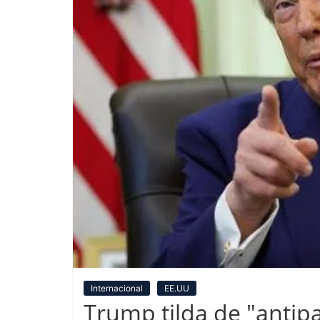
Internacional
EE.UU
Trump tilda de "antipa