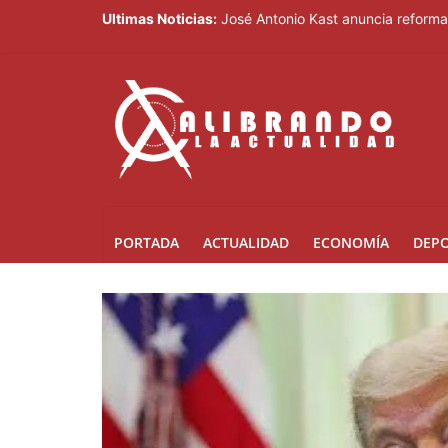
Ultimas Noticias:
José Antonio Kast anuncia reforma 
Los decomisos de drogas aumentar
Liranyi Alonso encabeza la jornad
Imbornales tapados agravan inundac
El Gobierno pondrá en marcha un pl
PORTADA
ACTUALIDAD
ECONOMÍA
DEP