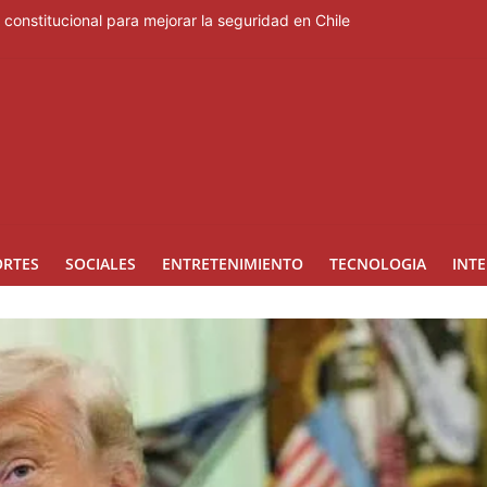
constitucional para mejorar la seguridad en Chile
on 34 % en el primer semestre del 2026
a de este jueves en los Juegos Centroamericanos
iones en el barrio Brisas del Este
an para mecanizar la agricultura a nivel nacional
ORTES
SOCIALES
ENTRETENIMIENTO
TECNOLOGIA
INT