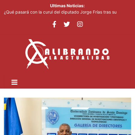
Ultimas Noticias:
¿Qué pasará con la curul del diputado Jorge Frías tras su
fallecimiento?
¿Estarán listos los proyectos de Pro-Pedernales antes de que
finalice este Gobierno?
Abelardo de la Espriella jura como presidente de Colombia para
el periodo 2026-2030
Oficiales de cumplimiento enfrentan mayor riesgo de
responsabilidad personal
Fallece Jorge Messi, el padre de Lionel Messi