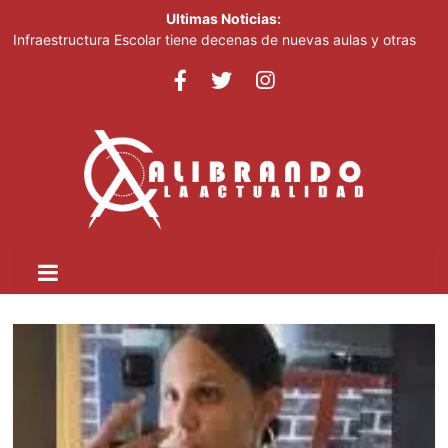
Ultimas Noticias:
Infraestructura Escolar tiene decenas de nuevas aulas y otras
obras listas en San Cristóbal para el inicio del nuevo año escolar
2026-2027
Lionel Messi despide a su padre entre mensajes de cariño en
Rosario
Crear dos nuevas provincias en el país generaría más gasto
público, advierte experto
Ministerio de Educación inicia este lunes jornada nacional de
capacitación para más de 90,000 docentes de cara al inicio del
año escolar 2026-2027
Tomás Hernández Alberto destaca renovación de la dirección
del PRM y felicita a sus nuevas autoridades