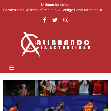
Ultimas Noticias:
Carmen Lidia Williams afirma nuevo Código Penal fortalece la
justicia
El Festival Internacional del Sombrero regresa a Ocoa con una
edición dedicada a la biodiversidad
Sociedad civil demanda educación para la prevención de la
violencia contra niñas, niños y mujeres
Kamilolf indetenible con tema “No lo beses”
Presidente Abinader abrirá XVI congreso internacional de
dirección de proyectos de PMI República Dominicana