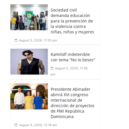
Sociedad civil
demanda educación
para la prevención de
la violencia contra
niñas, niños y mujeres
August 5, 2026, 11:35 pm
Kamilolf indetenible
con tema “No lo beses”
August 5, 2026, 11:38
pm
Presidente Abinader
abrirá XVI congreso
internacional de
dirección de proyectos
de PMI República
Dominicana
August 6, 2026, 12:18 am