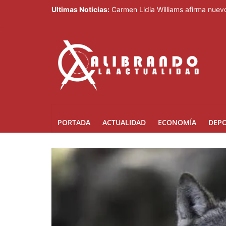
Ultimas Noticias:
Carmen Lidia Williams afirma nuevo
El Festival Internacional del Somb
Sociedad civil demanda educación p
Kamilolf indetenible con tema “No 
Presidente Abinader abrirá XVI co
PORTADA
ACTUALIDAD
ECONOMÍA
DEP