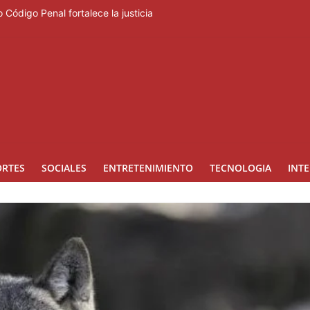
 Código Penal fortalece la justicia
rero regresa a Ocoa con una edición dedicada a la biodiversidad
ara la prevención de la violencia contra niñas, niños y mujeres
lo beses”
ngreso internacional de dirección de proyectos de PMI República Do
ORTES
SOCIALES
ENTRETENIMIENTO
TECNOLOGIA
INT