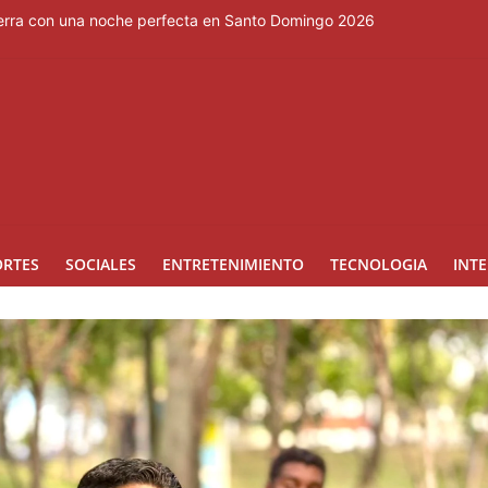
cierra con una noche perfecta en Santo Domingo 2026
so en la lucha contra la minería ilegal en la Amazonía
eo, Dominicana sube al cuarto lugar en los Juegos Centrocaribeños
e enorme planta de gas en EE. UU. para centros de datos
 en eSports
ORTES
SOCIALES
ENTRETENIMIENTO
TECNOLOGIA
INT