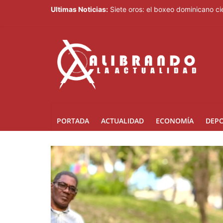
Ultimas Noticias:
Siete oros: el boxeo dominicano 
Gobierno de Perú reafirma compromi
Con 15 oros impulsados por el box
Amazon financia la construcción d
Saúl Mena le da el primer oro a RD
PORTADA
ACTUALIDAD
ECONOMÍA
DEP