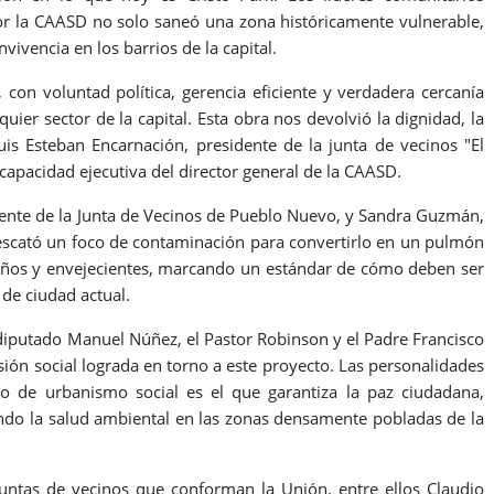
por la CAASD no solo saneó una zona históricamente vulnerable,
vivencia en los barrios de la capital.
 con voluntad política, gerencia eficiente y verdadera cercanía
uier sector de la capital. Esta obra nos devolvió la dignidad, la
Luis Esteban Encarnación, presidente de la junta de vecinos "El
 capacidad ejecutiva del director general de la CAASD.
idente de la Junta de Vecinos de Pueblo Nuevo, y Sandra Guzmán,
rescató un foco de contaminación para convertirlo en un pulmón
 niños y envejecientes, marcando un estándar de cómo deben ser
 de ciudad actual.
diputado Manuel Núñez, el Pastor Robinson y el Padre Francisco
sión social lograda en torno a este proyecto. Las personalidades
tipo de urbanismo social es el que garantiza la paz ciudadana,
endo la salud ambiental en las zonas densamente pobladas de la
 juntas de vecinos que conforman la Unión, entre ellos Claudio