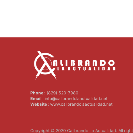
Phone
: (829) 520-7980
Email
: info@calibrandolaactualidad.net
Website
: www.calibrandolaactualidad.net
Copyright © 2020
Calibrando La Actualidad
. All rig