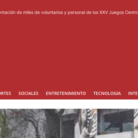
tación de miles de voluntarios y personal de los XXV Juegos Cent
acuerdo de defensa en plena guerra
ones a Rusia
a suspensión del Schengen con España
esas de los Centroamericanos y del Caribe
ORTES
SOCIALES
ENTRETENIMIENTO
TECNOLOGIA
INT