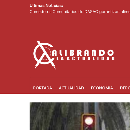
Ultimas Noticias:
Comedores Comunitarios de DASAC garantizan alimen
Arabia Saudí, Turquía y Pakistán se blindan con un 
Senado de EE. UU. aprueba nuevo paquete de sanci
Italia dice que no acepta ultimátums y mantendrá l
Fransheska Matías gana dos plata en el torneo de p
PORTADA
ACTUALIDAD
ECONOMÍA
DEP