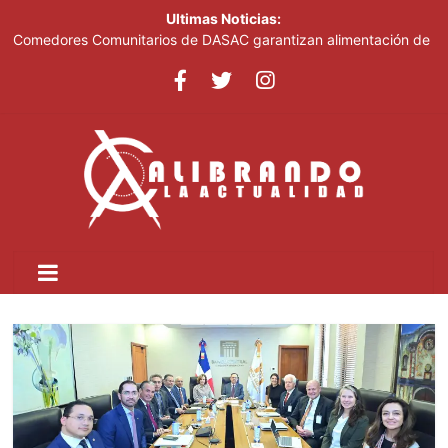
Ultimas Noticias:
Fransheska Matías gana dos plata en el torneo de pesas de los
Centroamericanos y del Caribe
Comedores Comunitarios de DASAC garantizan alimentación de
miles de voluntarios y personal de los XXV Juegos
Centroamericanos y del Caribe Santo Domingo 2026
Arabia Saudí, Turquía y Pakistán se blindan con un acuerdo de
defensa en plena guerra
Senado de EE. UU. aprueba nuevo paquete de sanciones a
Rusia
Italia dice que no acepta ultimátums y mantendrá la suspensión
del Schengen con España