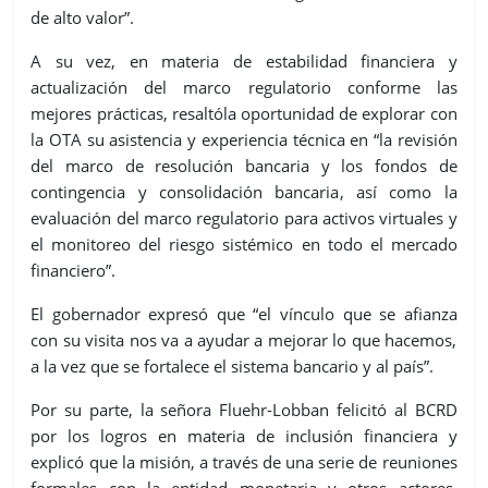
de alto valor
”.
A su vez,
en materia de estabilidad financiera y
actualización del marco regulatorio conforme las
mejores prácticas,
resaltó
la oportunidad de explorar con
la OTA su asistencia y experiencia técnica en
“la revisión
del marco de resolución bancaria
y
los
fondo
s
de
contingencia
y consolidación bancaria
, así como la
evaluación del marco regulatorio para activos virtuales
y
el monitoreo del riesgo sistémico en todo el mercado
financiero
”.
El gobernador
expresó
que “el vínculo que se
afianza
con su visita nos va a ayudar a mejorar lo que hacemos,
a la vez que se fortalece el sistema bancario
y al país
”
.
Por su parte
, la señora Fluehr-Lobban
f
elicitó al BCRD
por los logros en materia de inclusión financiera y
e
xplicó
que la misión, a través de una serie de reuniones
formales con la entidad monetaria y
otros actores,