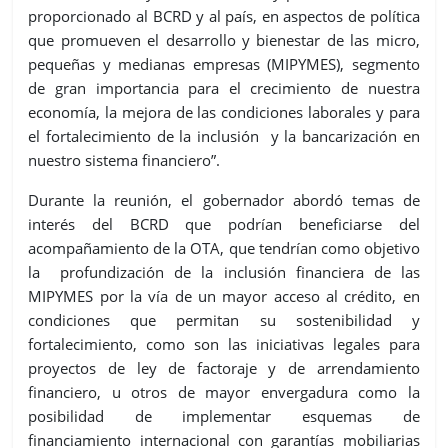
proporcionado al BCRD y al país,
en
aspectos de política
que promueven el desarrollo y bienestar de las micro,
pequeñas y medianas empresas (MIPYMES),
segmento
de gran importancia para
el crecimiento
de nuestra
economía, la mejora de
las condiciones
laboral
es y para
el fortalecimiento de la
inclusión
y
la
bancarización
en
nuestro sistema financiero
”.
Durante la reunión, el gobernador
abordó temas de
interés del BCRD
que podrían beneficiarse del
acompañamiento
de la OTA
, que tendrían como objetivo
la profundización de la inclusión financiera de las
MIPYMES por la vía de un mayor acceso al crédito, en
condiciones que permitan su sostenibilidad y
fortalecimiento, como son las iniciativas legales para
pr
oyecto
s
de
l
ey de
f
actoraje y de
a
rrendamiento
financiero
, u otros de mayor envergadura como la
posibilidad de implementar esquemas de
financiamiento internacional con garantías
mobiliarias