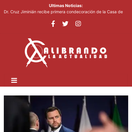
Ultimas Noticias:
Dr. Cruz Jiminián recibe primera condecoración de la Casa de
Bolívar en el bicentenario del Congreso Anfictiónico de Panamá
El mundo del fútbol despide a Jorge Messi, padre del astro
argentino
Controlan incendio en inmediaciones de vertedero en Cancino
Johnny Pujols: "Hay decenas de miles de ciudadanos que
quieren inscribirse en el PLD"
César Fernández acusa al Gobierno de presentar logros que no
reflejan la realidad económica