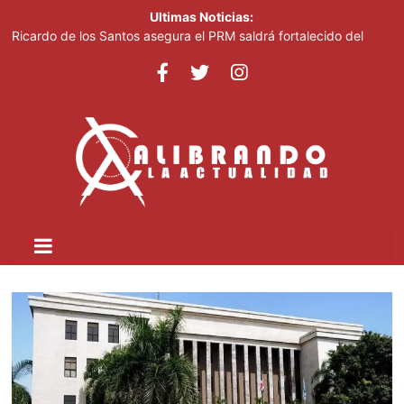
Ultimas Noticias:
Ricardo de los Santos asegura el PRM saldrá fortalecido del
proceso interno para escoger nuevas autoridades
70,000 personas serán beneficiadas con saneamiento de las
cañadas Juan Valdez y Los Girasoles
Juan Luis Guerra destaca en la clausura de los Juegos
Centroamericanos
Thalia Terrero se reencuentra con el oro, ocho años después
Pronostican cielo soleado y temperaturas de hasta 35 °C este
viernes