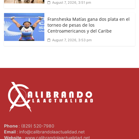
August 7, 2026, 3:51 pm
Fransheska Matías gana dos plata en el
torneo de pesas de los
Centroamericanos y del Caribe
August 7, 2026, 3:53 pm
Phone
: (829) 520-7980
Email
: info@calibrandolaactualidad.net
Website
: www.calibrandolaactualidad.net