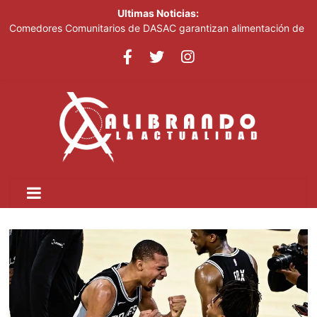
Ultimas Noticias:
Comedores Comunitarios de DASAC garantizan alimentación de
miles de voluntarios y personal de los XXV Juegos
Centroamericanos y del Caribe Santo Domingo 2026
Arabia Saudí, Turquía y Pakistán se blindan con un acuerdo de
defensa en plena guerra
Senado de EE. UU. aprueba nuevo paquete de sanciones a
Rusia
Italia dice que no acepta ultimátums y mantendrá la suspensión
del Schengen con España
Fransheska Matías gana dos plata en el torneo de pesas de los
Centroamericanos y del Caribe