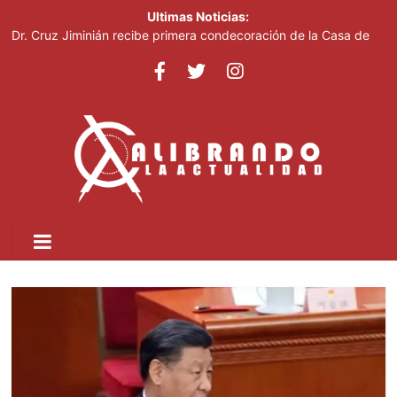
Ultimas Noticias:
Dr. Cruz Jiminián recibe primera condecoración de la Casa de
Bolívar en el bicentenario del Congreso Anfictiónico de Panamá
El mundo del fútbol despide a Jorge Messi, padre del astro
argentino
Controlan incendio en inmediaciones de vertedero en Cancino
Johnny Pujols: "Hay decenas de miles de ciudadanos que
quieren inscribirse en el PLD"
César Fernández acusa al Gobierno de presentar logros que no
reflejan la realidad económica