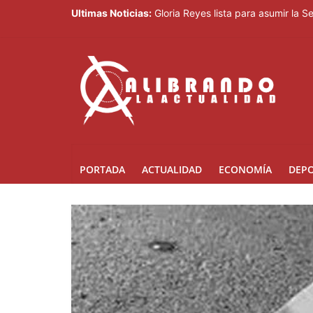
Banreservas obtiene siete galardo
Ultimas Noticias:
Gloria Reyes lista para asumir la 
Efemérides Patrias y el Instituto 
Verónica Batista regresa con la te
Agente de la DIGESETT identifica 
PORTADA
ACTUALIDAD
ECONOMÍA
DEP