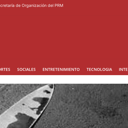
nes en los Effie Awards República Dominicana 2026
Secretaría de Organización del PRM
Duartiano en reunión solemne por el sesquicentenario de Juan Pablo D
rcera temporada de “Fuera de Liga”
a mujer reportada como desaparecida tras encontrarla desorientada
ORTES
SOCIALES
ENTRETENIMIENTO
TECNOLOGIA
INT