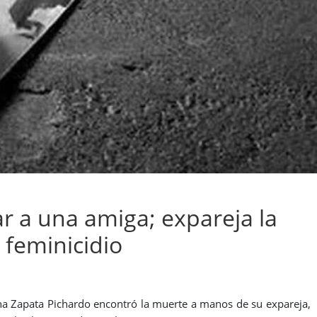
tar a una amiga; expareja la
 feminicidio
ina Zapata Pichardo encontró la muerte a manos de su expareja,