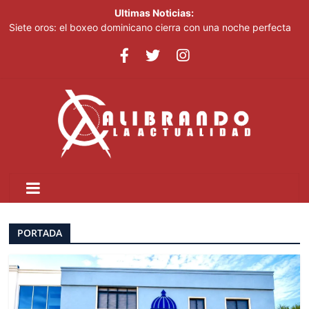
Ultimas Noticias:
Siete oros: el boxeo dominicano cierra con una noche perfecta
en Santo Domingo 2026
Gobierno de Perú reafirma compromiso en la lucha contra la
minería ilegal en la Amazonía
Con 15 oros impulsados por el boxeo, Dominicana sube al
cuarto lugar en los Juegos Centrocaribeños
Amazon financia la construcción de enorme planta de gas en
EE. UU. para centros de datos
Saúl Mena le da el primer oro a RD en eSports
PORTADA