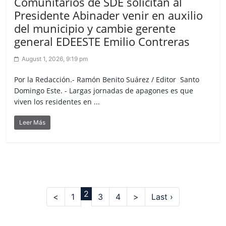
Comunitarios de SDE solicitan al
Presidente Abinader venir en auxilio
del municipio y cambie gerente
general EDEESTE Emilio Contreras
August 1, 2026, 9:19 pm
Por la Redacción.- Ramón Benito Suárez / Editor Santo
Domingo Este. - Largas jornadas de apagones es que
viven los residentes en ...
Leer Más
2
(current)
<
1
3
4
>
Last ›