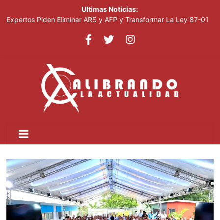
Ultimas Noticias:
Expertos Piden Eliminar ARS y AFP y Transformar La Ley 87-01
Leonel visitará la provincia Duarte y juramentará nuevos
miembros de la Fuerza del Pueblo
La inflación interanual disminuyó al 5.47 % en julio 2026, según
el Banco Central
Acciones De Sandisk Suben 2,800% En Doce Meses Impulsadas
Por La Demanda De IA
Plataforma Cripto Vinculada A Irán Movió US$6,300 Millones
Antes De Ser Sancionada