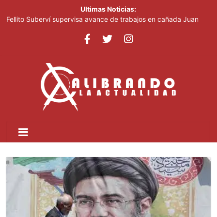
Ultimas Noticias:
Fellito Suberví supervisa avance de trabajos en cañada Juan
Valdez y Los Girasoles en el DN
República Dominicana será sede del 1.er Congreso Internacional
de Fotoperiodismo y Comunicación Visual Estratégica:
FOTOCOM 2026
COOPNAMA convoca a sus asociados a participar en las
Asambleas Distritales y General Ordinaria de Delegados
MICM lleva la Ruta Mipymes a San Pedro de Macorís
TNR e IICA unen esfuerzos para potenciar la modernización
agrícola en República Dominicana