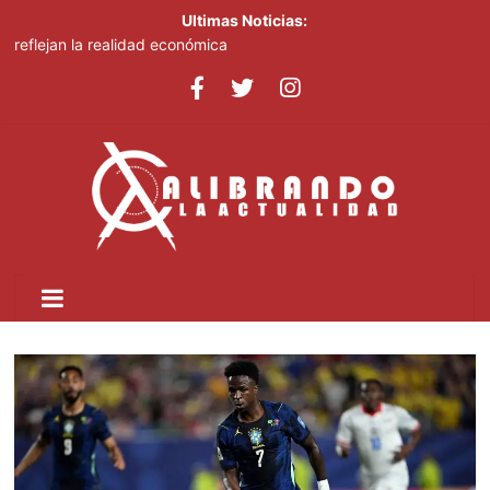
Ultimas Noticias:
César Fernández acusa al Gobierno de presentar logros que no
reflejan la realidad económica
Dr. Cruz Jiminián recibe primera condecoración de la Casa de
Bolívar en el bicentenario del Congreso Anfictiónico de Panamá
El mundo del fútbol despide a Jorge Messi, padre del astro
argentino
Controlan incendio en inmediaciones de vertedero en Cancino
Johnny Pujols: "Hay decenas de miles de ciudadanos que
quieren inscribirse en el PLD"