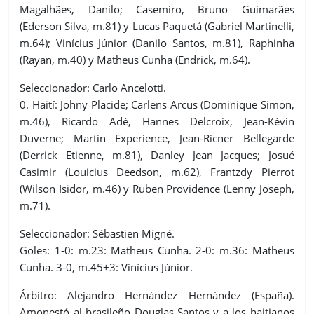
Magalhães, Danilo; Casemiro, Bruno Guimarães
(Ederson Silva, m.81) y Lucas Paquetá (Gabriel Martinelli,
m.64); Vinícius Júnior (Danilo Santos, m.81), Raphinha
(Rayan, m.40) y Matheus Cunha (Endrick, m.64).
Seleccionador: Carlo Ancelotti.
0. Haití: Johny Placide; Carlens Arcus (Dominique Simon,
m.46), Ricardo Adé, Hannes Delcroix, Jean-Kévin
Duverne; Martin Experience, Jean-Ricner Bellegarde
(Derrick Etienne, m.81), Danley Jean Jacques; Josué
Casimir (Louicius Deedson, m.62), Frantzdy Pierrot
(Wilson Isidor, m.46) y Ruben Providence (Lenny Joseph,
m.71).
Seleccionador: Sébastien Migné.
Goles: 1-0: m.23: Matheus Cunha. 2-0: m.36: Matheus
Cunha. 3-0, m.45+3: Vinícius Júnior.
Árbitro: Alejandro Hernández Hernández (España).
Amonestó al brasileño Douglas Santos y a los haitianos