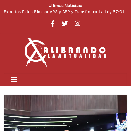
Ultimas Noticias:
Expertos Piden Eliminar ARS y AFP y Transformar La Ley 87-01
Leonel visitará la provincia Duarte y juramentará nuevos
miembros de la Fuerza del Pueblo
La inflación interanual disminuyó al 5.47 % en julio 2026, según
el Banco Central
Acciones De Sandisk Suben 2,800% En Doce Meses Impulsadas
Por La Demanda De IA
Plataforma Cripto Vinculada A Irán Movió US$6,300 Millones
Antes De Ser Sancionada