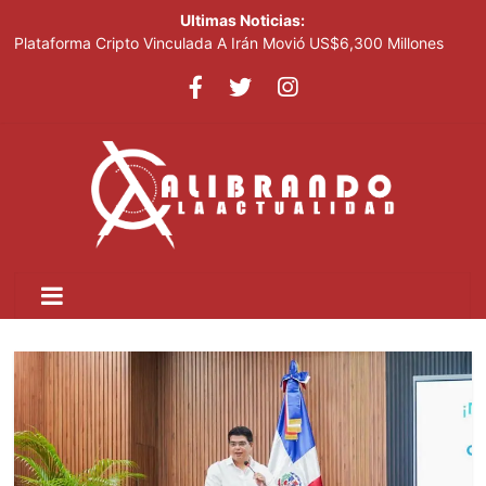
Ultimas Noticias:
Plataforma Cripto Vinculada A Irán Movió US$6,300 Millones
Antes De Ser Sancionada
Expertos Piden Eliminar ARS y AFP y Transformar La Ley 87-01
Leonel visitará la provincia Duarte y juramentará nuevos
miembros de la Fuerza del Pueblo
La inflación interanual disminuyó al 5.47 % en julio 2026, según
el Banco Central
Acciones De Sandisk Suben 2,800% En Doce Meses Impulsadas
Por La Demanda De IA