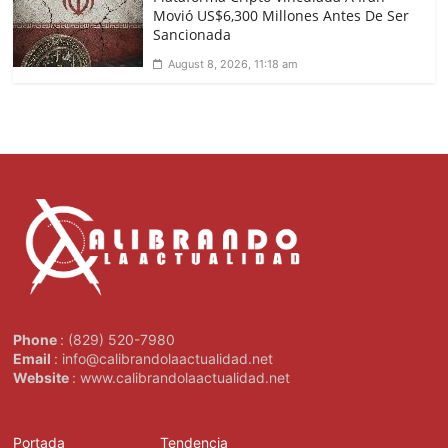
Movió US$6,300 Millones Antes De Ser
Sancionada
August 8, 2026, 11:18 am
Phone
: (829) 520-7980
Email
: info@calibrandolaactualidad.net
Website
: www.calibrandolaactualidad.net
Portada
Tendencia