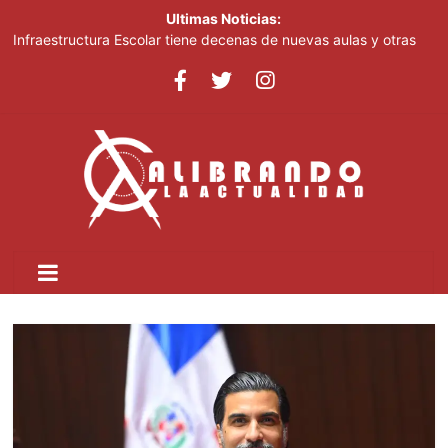
Ultimas Noticias:
Infraestructura Escolar tiene decenas de nuevas aulas y otras
obras listas en San Cristóbal para el inicio del nuevo año escolar
2026-2027
Lionel Messi despide a su padre entre mensajes de cariño en
Rosario
Crear dos nuevas provincias en el país generaría más gasto
público, advierte experto
Ministerio de Educación inicia este lunes jornada nacional de
capacitación para más de 90,000 docentes de cara al inicio del
año escolar 2026-2027
Tomás Hernández Alberto destaca renovación de la dirección
del PRM y felicita a sus nuevas autoridades