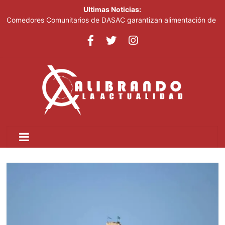
Ultimas Noticias:
Comedores Comunitarios de DASAC garantizan alimentación de
miles de voluntarios y personal de los XXV Juegos
Centroamericanos y del Caribe Santo Domingo 2026
Arabia Saudí, Turquía y Pakistán se blindan con un acuerdo de
defensa en plena guerra
Senado de EE. UU. aprueba nuevo paquete de sanciones a
Rusia
Italia dice que no acepta ultimátums y mantendrá la suspensión
del Schengen con España
Fransheska Matías gana dos plata en el torneo de pesas de los
Centroamericanos y del Caribe