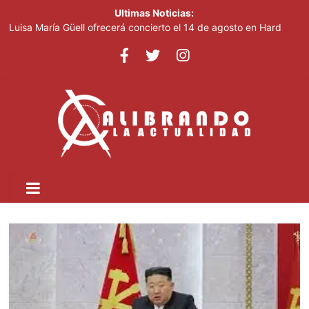
Ultimas Noticias:
Luisa María Güell ofrecerá concierto el 14 de agosto en Hard
Rock Café Santo Domingo
ETED realizará apertura de la línea 69 kV Navarrete–Cruce de
Esperanza para facilitar avance de la Circunvalación del Norte
Junior Noboa resalta apoyo del Gobierno para realización
Juegos Centroamericanos
Presidente Abinader clausura el Foro Meta RD 2036; anunció
incorporación de propuestas surgidas durante la jornada
Medio Ambiente impulsa piloto para modernizar la refrigeración
comercial