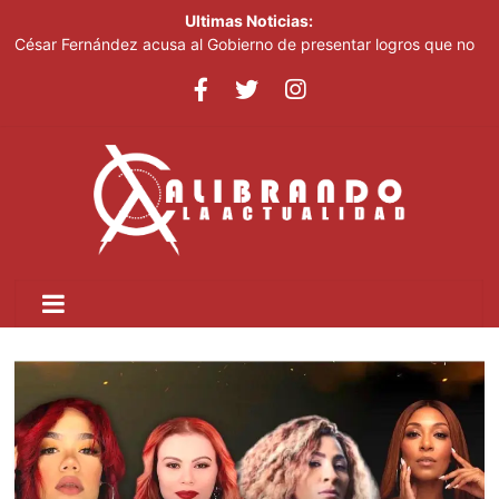
Ultimas Noticias:
César Fernández acusa al Gobierno de presentar logros que no
reflejan la realidad económica
Dr. Cruz Jiminián recibe primera condecoración de la Casa de
Bolívar en el bicentenario del Congreso Anfictiónico de Panamá
El mundo del fútbol despide a Jorge Messi, padre del astro
argentino
Controlan incendio en inmediaciones de vertedero en Cancino
Johnny Pujols: "Hay decenas de miles de ciudadanos que
quieren inscribirse en el PLD"