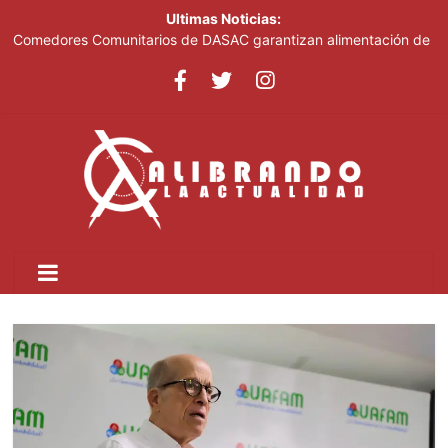
Ultimas Noticias:
Comedores Comunitarios de DASAC garantizan alimentación de
miles de voluntarios y personal de los XXV Juegos
Centroamericanos y del Caribe Santo Domingo 2026
Arabia Saudí, Turquía y Pakistán se blindan con un acuerdo de
defensa en plena guerra
Senado de EE. UU. aprueba nuevo paquete de sanciones a
Rusia
Italia dice que no acepta ultimátums y mantendrá la suspensión
del Schengen con España
Fransheska Matías gana dos plata en el torneo de pesas de los
Centroamericanos y del Caribe