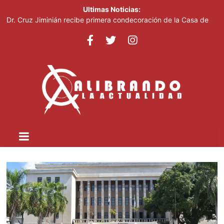
Ultimas Noticias:
Dr. Cruz Jiminián recibe primera condecoración de la Casa de
Bolívar en el bicentenario del Congreso Anfictiónico de Panamá
El mundo del fútbol despide a Jorge Messi, padre del astro
argentino
Controlan incendio en inmediaciones de vertedero en Cancino
Johnny Pujols: "Hay decenas de miles de ciudadanos que
quieren inscribirse en el PLD"
César Fernández acusa al Gobierno de presentar logros que no
reflejan la realidad económica