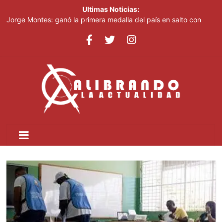
Ultimas Noticias:
Entre escombros, una madre busca a su hijo tras el terremoto
que sacudió a Colombia
Jorge Montes: ganó la primera medalla del país en salto con
pértiga en Juegos Centroamericanos
Jenny Blanco reafirma su conexión con la diáspora como
presentadora de la Gran Parada Dominicana de Manhattan
Jenny Blanco reafirma su conexión con la diáspora como
presentadora de la Gran Parada Dominicana de Manhattan
El terremoto en Colombia deja al menos 111 muertos y 87
heridos, según el presidente