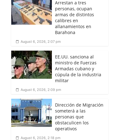
Arrestan a tres
personas, ocupan
armas de distintos
calibres en
allanamientos en
Barahona
August 6, 2026, 2:07 pm
EE.UU. sanciona al
ministro de Fuerzas
Armadas cubano y
cúpula de la industria
militar
August 6, 2026, 2:09 pm
Dirección de Migración
someterá a las
personas que
obstaculicen los
operativos
August 6, 2026, 2:18 pm