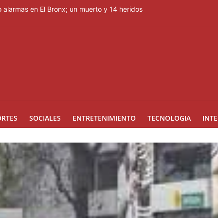
 alarmas en El Bronx; un muerto y 14 heridos
uspensión de envíos de aguacate a EE.UU.
armas de distintos calibres en allanamientos en Barahona
rzas Armadas cubano y cúpula de la industria militar
 las personas que obstaculicen los operativos
ORTES
SOCIALES
ENTRETENIMIENTO
TECNOLOGIA
INT