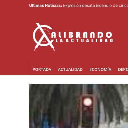
Ultimas Noticias:
Explosión desata incendio de cinco
México reforzará seguridad tras s
Arrestan a tres personas, ocupan 
EE.UU. sanciona al ministro de Fue
Dirección de Migración someterá a
PORTADA
ACTUALIDAD
ECONOMÍA
DEP