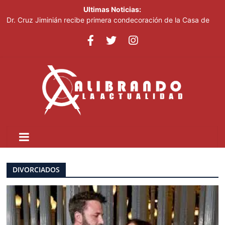
Ultimas Noticias:
Dr. Cruz Jiminián recibe primera condecoración de la Casa de
Bolívar en el bicentenario del Congreso Anfictiónico de Panamá
El mundo del fútbol despide a Jorge Messi, padre del astro
argentino
Controlan incendio en inmediaciones de vertedero en Cancino
Johnny Pujols: "Hay decenas de miles de ciudadanos que
quieren inscribirse en el PLD"
César Fernández acusa al Gobierno de presentar logros que no
reflejan la realidad económica
DIVORCIADOS