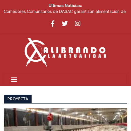
Ultimas Noticias:
Comedores Comunitarios de DASAC garantizan alimentación de
miles de voluntarios y personal de los XXV Juegos
Centroamericanos y del Caribe Santo Domingo 2026
Arabia Saudí, Turquía y Pakistán se blindan con un acuerdo de
defensa en plena guerra
Senado de EE. UU. aprueba nuevo paquete de sanciones a
Rusia
Italia dice que no acepta ultimátums y mantendrá la suspensión
del Schengen con España
Fransheska Matías gana dos plata en el torneo de pesas de los
Centroamericanos y del Caribe
PROYECTA