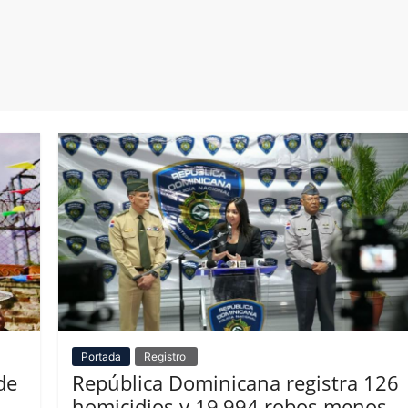
Portada
Registro
de
República Dominicana registra 126
homicidios y 19,994 robos menos