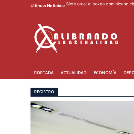
Ultimas Noticias:
Siete oros: el boxeo dominicano 
Gobierno de Perú reafirma compromi
Con 15 oros impulsados por el box
Amazon financia la construcción d
Saúl Mena le da el primer oro a RD
PORTADA
ACTUALIDAD
ECONOMÍA
DEP
REGISTRO