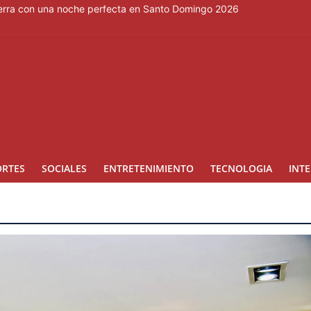
cierra con una noche perfecta en Santo Domingo 2026
so en la lucha contra la minería ilegal en la Amazonía
eo, Dominicana sube al cuarto lugar en los Juegos Centrocaribeños
e enorme planta de gas en EE. UU. para centros de datos
 en eSports
ORTES
SOCIALES
ENTRETENIMIENTO
TECNOLOGIA
INT