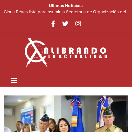
Ultimas Noticias:
Gloria Reyes lista para asumir la Secretaría de Organización del
PRM
Efemérides Patrias y el Instituto Duartiano en reunión solemne
por el sesquicentenario de Juan Pablo Duarte
Verónica Batista regresa con la tercera temporada de “Fuera de
Liga”
Agente de la DIGESETT identifica a mujer reportada como
desaparecida tras encontrarla desorientada
Banreservas obtiene siete galardones en los Effie Awards
República Dominicana 2026