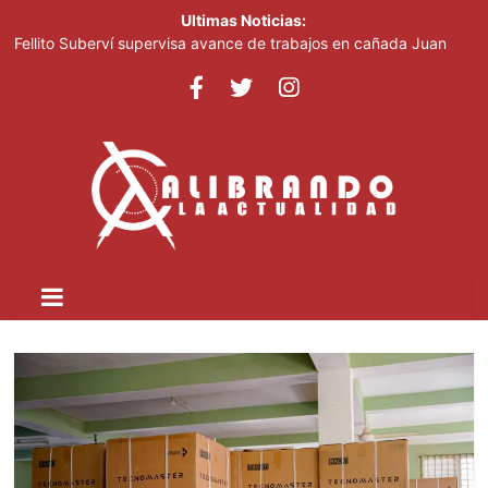
Ultimas Noticias:
Fellito Suberví supervisa avance de trabajos en cañada Juan
Valdez y Los Girasoles en el DN
República Dominicana será sede del 1.er Congreso Internacional
de Fotoperiodismo y Comunicación Visual Estratégica:
FOTOCOM 2026
COOPNAMA convoca a sus asociados a participar en las
Asambleas Distritales y General Ordinaria de Delegados
MICM lleva la Ruta Mipymes a San Pedro de Macorís
TNR e IICA unen esfuerzos para potenciar la modernización
agrícola en República Dominicana