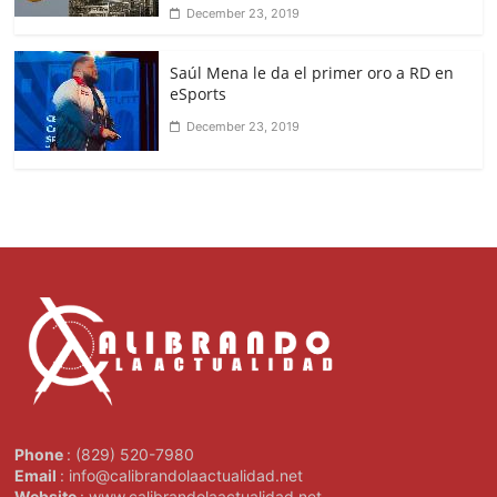
December 23, 2019
Saúl Mena le da el primer oro a RD en
eSports
December 23, 2019
Phone
: (829) 520-7980
Email
: info@calibrandolaactualidad.net
Website
: www.calibrandolaactualidad.net