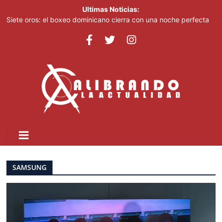
Ultimas Noticias:
Siete oros: el boxeo dominicano cierra con una noche perfecta
en Santo Domingo 2026
Gobierno de Perú reafirma compromiso en la lucha contra la
minería ilegal en la Amazonía
Con 15 oros impulsados por el boxeo, Dominicana sube al
cuarto lugar en los Juegos Centrocaribeños
Amazon financia la construcción de enorme planta de gas en
EE. UU. para centros de datos
Saúl Mena le da el primer oro a RD en eSports
SAMSUNG