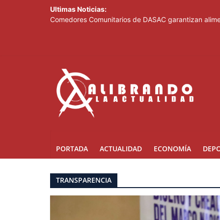
Ultimas Noticias:
Comedores Comunitarios de DASAC garantizan alimen
Arabia Saudí, Turquía y Pakistán se blindan con un 
Senado de EE. UU. aprueba nuevo paquete de sanci
Italia dice que no acepta ultimátums y mantendrá l
Fransheska Matías gana dos plata en el torneo de p
PORTADA
ACTUALIDAD
ECONOMÍA
DEP
TRANSPARENCIA