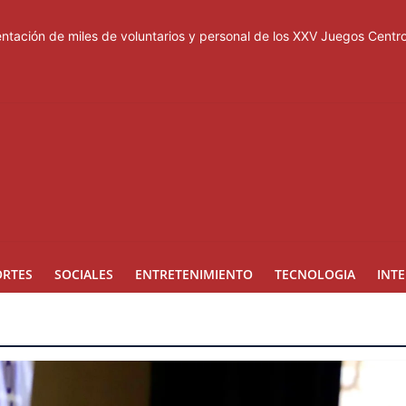
tación de miles de voluntarios y personal de los XXV Juegos Cent
acuerdo de defensa en plena guerra
ones a Rusia
a suspensión del Schengen con España
esas de los Centroamericanos y del Caribe
ORTES
SOCIALES
ENTRETENIMIENTO
TECNOLOGIA
INT